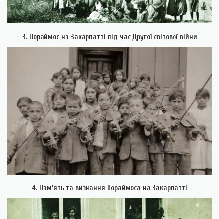
3. Пораймос на Закарпатті під час Другої світової війни
4. Пам’ять та визнання Пораймоса на Закарпатті