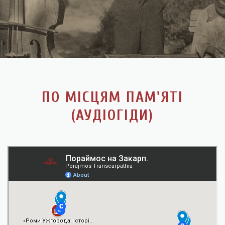
ПО МІСЦЯМ ПАМ'ЯТІ
(АУДІОГІДИ)