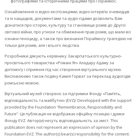
фотографіями та історичними працями про Пораймос.
Ознайомлення із відео-експозиціями, відео-інтерв’ю очевидців
та їх нащадків, документами та аудіо-гідами дозволить Вам
дізнатися про історію, культуру та становище ромів до Другої
світової війни, про утиски та обмеження прав ромів, що мали всі
ознаки геноциду, а також про визнання Пораймосу трагедією не
тільки для ромів, але і всього людства.
Розробники дякують керівнику Закарпатського культурно-
просвітнього товариства «Романі Яг» Аладару Адаму за
допомогу і сприяння під час створення віртуального музею.
Висловлюємо також подяку Камілі Горват за переклад аудіогідів
ромською мовою.
Віртуальний музей створено за підтримки Фонду «Пам’ять,
відповідальність та майбутнє» (EVZ)/ Developped with the support
provided by the Foundation “Remembrance, Responsibility and
Future”. Ця публікація не відображає офіційну позицію і думки
Фонду EVZ. Автор(и) несуть відповідальність за зміст. This
publication does not represent an expression of opinion by the
Foundation EVZ. The author(s) bear(s) responsibility for the content.