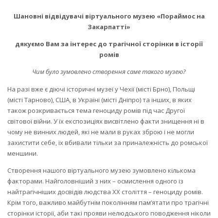
Шановні відвідувачі віртуального музею «Пораймос на
Закарпатті»
дякуємо Вам за інтерес до трагічної сторінки в історії
ромів
Чим було зумовлено створення саме такого музею?
На разі вже є діючі історичні музеї у Чехії (місті Брно), Польщі
(місті Тарново), США, в Україні (місті Дніпро) та інших, в яких
також розкривається тема геноциду ромів під час Другої
світової війни. У їх експозиціях висвітлено факти знищення ні в
чому не винних людей, які не мали в руках зброю і не могли
захистити себе, їх вбивали тільки за приналежність до ромської
меншини.
Створення нашого віртуального музею зумовлено кількома
факторами. Найголовніший з них – осмислення одного із
найтрагічніших досвідів людства ХХ століття – геноциду ромів.
Крім того, важливо майбутнім поколінням пам’ятати про трагічні
сторінки історії, аби такі прояви нелюдського поводження ніколи