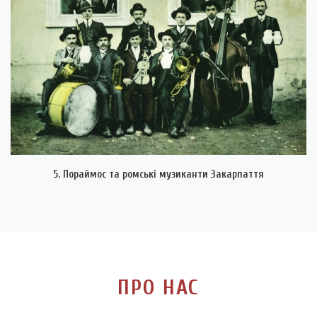
5. Пораймос та ромські музиканти Закарпаття
ПРО НАС