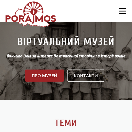
Перейти
до
Меню
вмісту
ПРО МУЗЕЙ
ТЕМИ
«РЕФЛЕКСІЇ МИНУЛОГО»
ВІРТУАЛЬНИЙ МУЗЕЙ
ПО МІСЦЯМ ПАМ’ЯТІ (АУДІОГІДИ)
дякуємо Вам за інтерес до трагічної сторінки в історії ромів
ПРО МУЗЕЙ
КОНТАКТИ
КНИГИ ТА ДОКУМЕНТИ
КОНТАКТИ
ТЕМИ