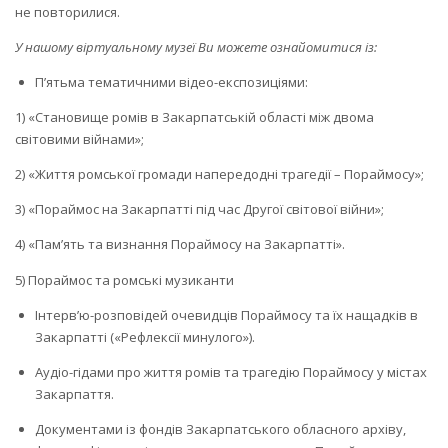
не повторилися.
У нашому віртуальному музеї Ви можете ознайомитися із:
П’ятьма тематичними відео-експозиціями:
1) «Становище ромів в Закарпатській області між двома
світовими війнами»;
2) «Життя ромської громади напередодні трагедії – Пораймосу»;
3) «Пораймос на Закарпатті під час Другої світової війни»;
4) «Пам’ять та визнання Пораймосу на Закарпатті».
5) Пораймос та ромські музиканти
Інтерв’ю-розповідей очевидців Пораймосу та їх нащадків в
Закарпатті («Рефлексії минулого»).
Аудіо-гідами про життя ромів та трагедію Пораймосу у містах
Закарпаття.
Документами із фондів Закарпатського обласного архіву,